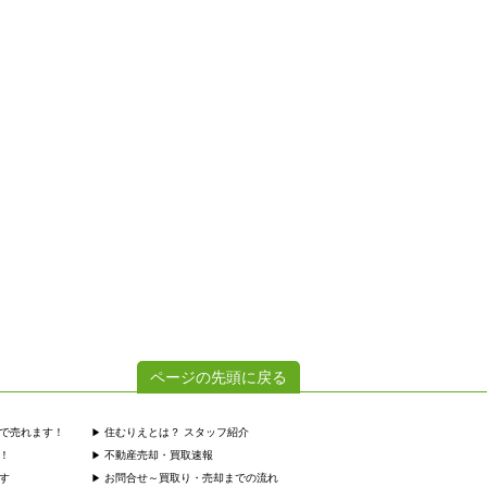
ページの先頭に戻る
で売れます！
住むりえとは？ スタッフ紹介
！
不動産売却・買取速報
す
お問合せ～買取り・売却までの流れ