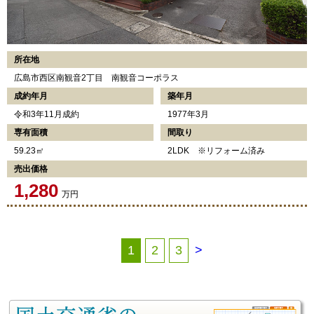
所在地
広島市西区南観音2丁目 南観音コーポラス
成約年月
築年月
令和3年11月成約
1977年3月
専有面積
間取り
59.23㎡
2LDK ※リフォーム済み
売出価格
1,280
万円
1
2
3
>