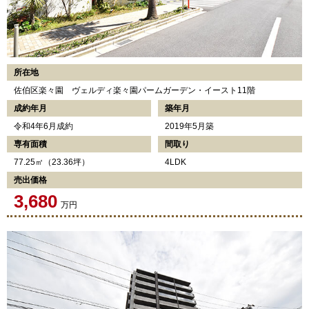
所在地
佐伯区楽々園 ヴェルディ楽々園パームガーデン・イースト11階
成約年月
築年月
令和4年6月成約
2019年5月築
専有面積
間取り
77.25㎡（23.36坪）
4LDK
売出価格
3,680
万円