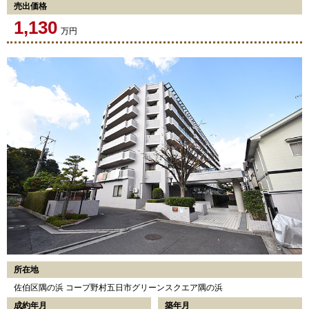
売出価格
1,130
万円
所在地
佐伯区隅の浜 コープ野村五日市グリーンスクエア隅の浜
成約年月
築年月