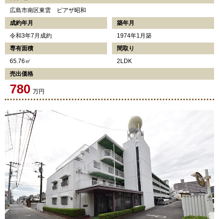
広島市南区東雲 ピアザ昭和
成約年月
築年月
令和3年7月成約
1974年1月築
専有面積
間取り
65.76㎡
2LDK
売出価格
780
万円