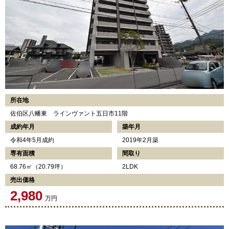
所在地
佐伯区八幡東 ラインヴァント五日市11階
成約年月
築年月
令和4年5月成約
2019年2月築
専有面積
間取り
68.76㎡（20.79坪）
2LDK
売出価格
2,980
万円