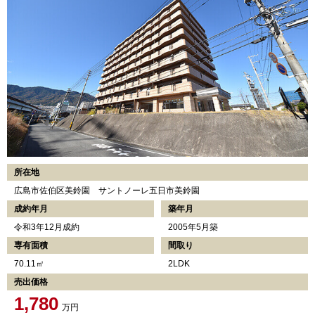
所在地
広島市佐伯区美鈴園 サントノーレ五日市美鈴園
成約年月
築年月
令和3年12月成約
2005年5月築
専有面積
間取り
70.11㎡
2LDK
売出価格
1,780
万円