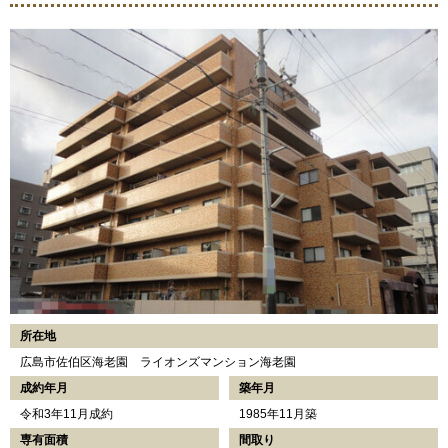
所在地
広島市佐伯区海老園 ライオンズマンション海老園
成約年月
築年月
令和3年11月成約
1985年11月築
専有面積
間取り