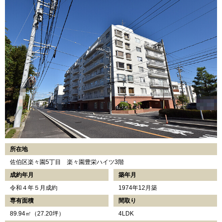
所在地
佐伯区楽々園5丁目 楽々園豊栄ハイツ3階
成約年月
築年月
令和４年５月成約
1974年12月築
専有面積
間取り
89.94㎡（27.20坪）
4LDK