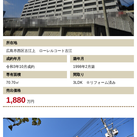
所在地
広島市西区古江上 ローレルコート古江
成約年月
築年月
令和3年10月成約
1998年2月築
専有面積
間取り
70.70㎡
3LDK ※リフォーム済み
売出価格
1,880
万円