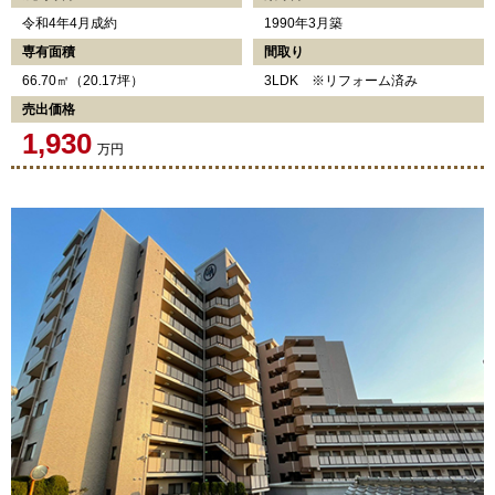
令和4年4月成約
1990年3月築
専有面積
間取り
66.70㎡（20.17坪）
3LDK ※リフォーム済み
売出価格
1,930
万円