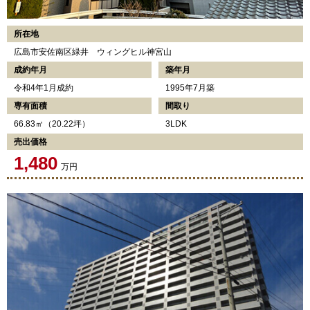
所在地
広島市安佐南区緑井 ウィングヒル神宮山
成約年月
築年月
令和4年1月成約
1995年7月築
専有面積
間取り
66.83㎡（20.22坪）
3LDK
売出価格
1,480
万円