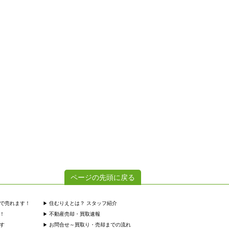
ページの先頭に戻る
で売れます！
住むりえとは？ スタッフ紹介
！
不動産売却・買取速報
す
お問合せ～買取り・売却までの流れ