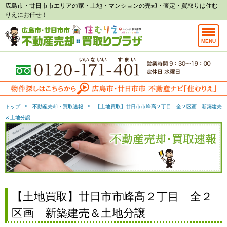
広島市・廿日市市エリアの家・土地・マンションの売却・査定・買取りは住む
りえにお任せ！
MENU
トップ
不動産売却・買取速報
【土地買取】廿日市市峰高２丁目 全２区画 新築建売
＆土地分譲
【土地買取】廿日市市峰高２丁目 全２
区画 新築建売＆土地分譲