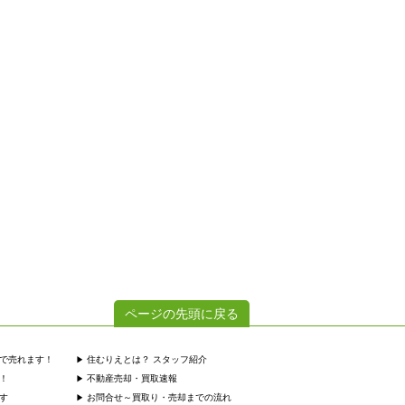
ページの先頭に戻る
で売れます！
住むりえとは？ スタッフ紹介
！
不動産売却・買取速報
す
お問合せ～買取り・売却までの流れ