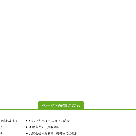
ページの先頭に戻る
で売れます！
住むりえとは？ スタッフ紹介
！
不動産売却・買取速報
す
お問合せ～買取り・売却までの流れ