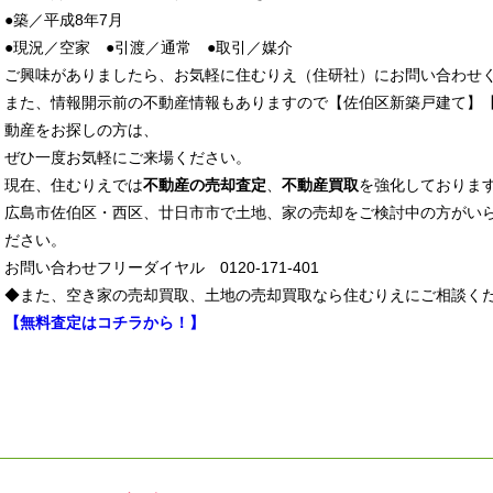
●築／平成8年7月
●現況／空家 ●引渡／通常 ●取引／媒介
ご興味がありましたら、お気軽に住むりえ（住研社）にお問い合わせ
また、情報開示前の不動産情報もありますので【佐伯区新築戸建て】
動産をお探しの方は、
ぜひ一度お気軽にご来場ください。
現在、住むりえでは
不動産の売却査定
、
不動産買取
を強化しておりま
広島市佐伯区・西区、廿日市市で土地、家の売却をご検討中の方がい
ださい。
お問い合わせフリーダイヤル 0120-171-401
◆また、空き家の売却買取、土地の売却買取なら住むりえにご相談く
【無料査定はコチラから！】