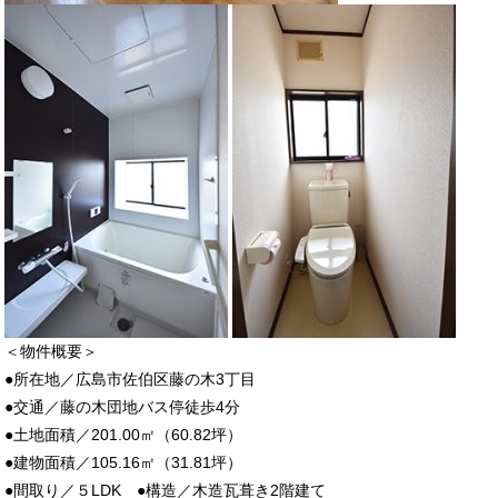
＜物件概要＞
●所在地／広島市佐伯区藤の木3丁目
●交通／藤の木団地バス停徒歩4分
●土地面積／201.00㎡（60.82坪）
●建物面積／105.16㎡（31.81坪）
●間取り／５LDK ●構造／木造瓦葺き2階建て