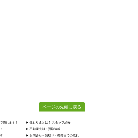
ページの先頭に戻る
で売れます！
住むりえとは？ スタッフ紹介
！
不動産売却・買取速報
す
お問合せ～買取り・売却までの流れ