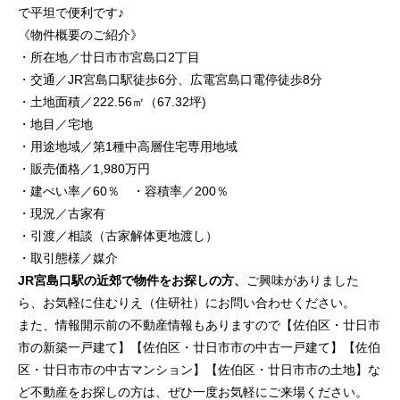
で平坦で便利です♪
《物件概要のご紹介》
・所在地／廿日市市宮島口2丁目
・交通／JR宮島口駅徒歩6分、広電宮島口電停徒歩8分
・土地面積／222.56㎡（67.32坪)
・地目／宅地
・用途地域／第1種中高層住宅専用地域
・販売価格／1,980万円
・建ぺい率／60％ ・容積率／200％
・現況／古家有
・引渡／相談（古家解体更地渡し）
・取引態様／媒介
JR宮島口駅の近郊で物件をお探しの方、
ご興味がありました
ら、お気軽に住むりえ（住研社）にお問い合わせください。
また、情報開示前の不動産情報もありますので【佐伯区・廿日市
市の新築一戸建て】【佐伯区・廿日市市の中古一戸建て】【佐伯
区・廿日市市の中古マンション】【佐伯区・廿日市市の土地】な
ど不動産をお探しの方は、ぜひ一度お気軽にご来場ください。