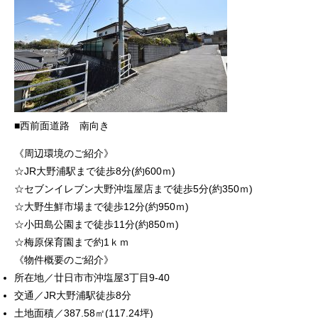
■西前面道路 南向き
《周辺環境のご紹介》
☆JR大野浦駅まで徒歩8分(約600ｍ)
☆セブンイレブン大野沖塩屋店まで徒歩5分(約350ｍ)
☆大野生鮮市場まで徒歩12分(約950ｍ)
☆小田島公園まで徒歩11分(約850ｍ)
☆梅原保育園まで約1ｋｍ
《物件概要のご紹介》
所在地／廿日市市沖塩屋3丁目9-40
交通／JR大野浦駅徒歩8分
土地面積／387.58㎡(117.24坪)