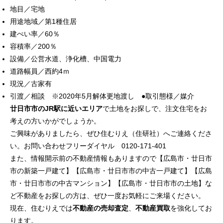
地目／宅地
用途地域／第1種住居
建ぺい率／60％
容積率／200％
設備／公営水道、浄化槽、中国電力
道路幅員／西約4ｍ
現況／古家有
引渡／相談 ※2020年5月解体更地渡し ●取引態様／媒介
廿日市市のJR駅に近いエリア
で土地をお探しで、注文住宅をお
考えの方いかがでしょうか。
ご興味がありましたら、ぜひ住むりえ（住研社）へご連絡くださ
い。お問い合わせフリーダイヤル 0120-171-401
また、情報開示前の不動産情報もありますので【広島市・廿日市
市の新築一戸建て】【広島市・廿日市市の中古一戸建て】【広島
市・廿日市市の中古マンション】【広島市・廿日市市の土地】な
ど不動産をお探しの方は、ぜひ一度お気軽にご来場ください。
現在、住むりえでは
不動産の売却査定
、
不動産買取
を強化してお
ります。