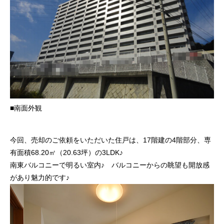
■南面外観
今回、売却のご依頼をいただいた住戸は、17階建の4階部分、専
有面積68.20㎡（20.63坪）の3LDK♪
南東バルコニーで明るい室内♪ バルコニーからの眺望も開放感
があり魅力的です♪