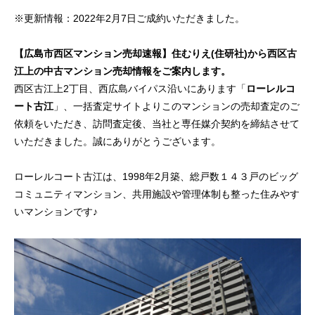
※更新情報：2022年2月7日ご成約いただきました。
【広島市西区マンション売却速報
】
住むりえ(住研社)から西区古
江上の中古マンション売却情報
をご案内します。
西区古江上2丁目、西広島バイパス沿いにあります「
ローレルコ
ート古江
」、一括査定サイトよりこのマンションの売却査定のご
依頼をいただき、訪問査定後、当社と専任媒介契約を締結させて
いただきました。誠にありがとうございます。
ローレルコート古江は、1998年2月築、総戸数１４３戸のビッグ
コミュニティマンション、共用施設や管理体制も整った住みやす
いマンションです♪