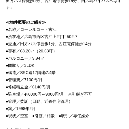
田方バス停徒歩1分、古江電停徒歩14分、西広島バイパスへはす
ぐ♪
≪物件概要のご紹介≫
●名称／ローレルコート古江
●所在地／広島市西区古江上2丁目502-7
●交通／田方バス停徒歩1分、古江電停徒歩14分
●専有／68.20㎡（20.63坪）
●バルコニー／9.94㎡
●間取り／3LDK
●構造／SRC造17階建の4階
●管理費／7100円/月
●修繕積立金／6140円/月
●駐車場／有6000円～9000円/月 ※引継ぎ不可
●管理／委託（日勤、近鉄住宅管理）
●築／1998年2月
●現状／空室 ●引渡／相談 ●取引／専任媒介