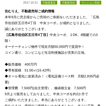
2017.10.21
不動産査定
不動産売却
マンション売却
住むりえ、不動産売却ご成約情報
本年9月に売主様からご売却のご依頼をいただきました、「広島
市佐伯区五日市4丁目 中央コーポ」が成約となりました。
誠にありがとうございます。
【
広島市佐伯区五日市4丁目
】中央コーポ、２DK、8階建ての3
階！
オーナーチェンジ物件で現在月額50,000円で賃貸中！
コイン通り、コンビニなど生活利便施設が充実の立地。
◆販売価格 400万円
◆専有面積 51.00㎡(15.42坪)
◆オール電化に改装済み！（電化設備リース料 月額2,835円必
要)
◆管理費 7,500円(自主管理）、修繕積立金 7,500円
9月より販売をしておりました、中央コーポを約2か月で
ご成約いただきました。本当にありがとうございます。
住むりえは、売却のご依頼をいただきましたら、すぐに広告、集