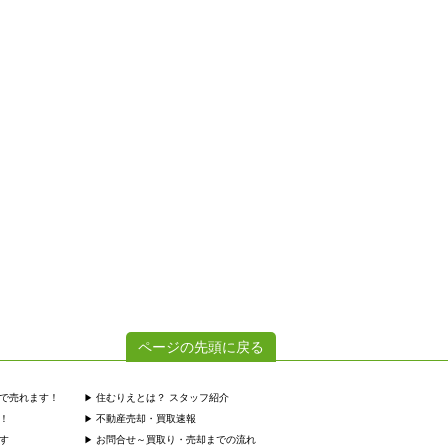
ページの先頭に戻る
で売れます！
住むりえとは？ スタッフ紹介
！
不動産売却・買取速報
す
お問合せ～買取り・売却までの流れ