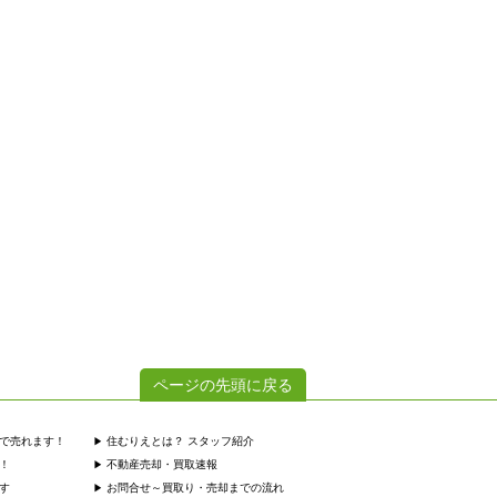
ページの先頭に戻る
で売れます！
住むりえとは？ スタッフ紹介
！
不動産売却・買取速報
す
お問合せ～買取り・売却までの流れ