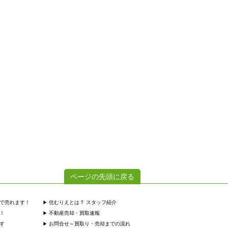
ページの先頭に戻る
で売れます！
住むりえとは？ スタッフ紹介
！
不動産売却・買取速報
す
お問合せ～買取り・売却までの流れ